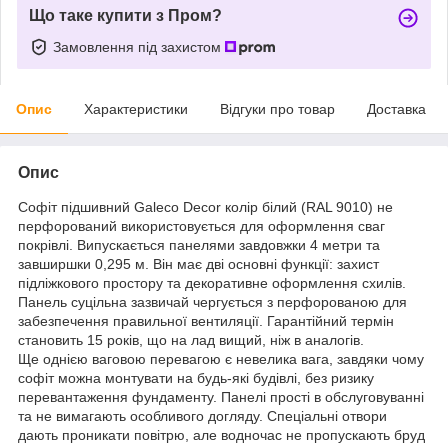
Що таке купити з Пром?
Замовлення під захистом
Опис
Характеристики
Відгуки про товар
Доставка
Опис
Софіт підшивний Galeco Decor колір білий (RAL 9010) не
перфорований використовується для оформлення сваг
покрівлі. Випускається панелями завдовжки 4 метри та
завширшки 0,295 м. Він має дві основні функції: захист
підліжкового простору та декоративне оформлення схилів.
Панель суцільна зазвичай чергується з перфорованою для
забезпечення правильної вентиляції. Гарантійний термін
становить 15 років, що на лад вищий, ніж в аналогів.
Ще однією ваговою перевагою є невелика вага, завдяки чому
софіт можна монтувати на будь-які будівлі, без ризику
перевантаження фундаменту. Панелі прості в обслуговуванні
та не вимагають особливого догляду. Спеціальні отвори
дають проникати повітрю, але водночас не пропускають бруд