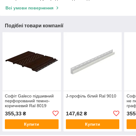
Всі умови повернення
Подібні товари компанії
Софіт Galeco підшивний
J-профіль білий Ral 9010
Софі
перфорований темно-
не 
коричневий Ral 8019
граф
355,33
147,62
355
₴
₴
Купити
Купити