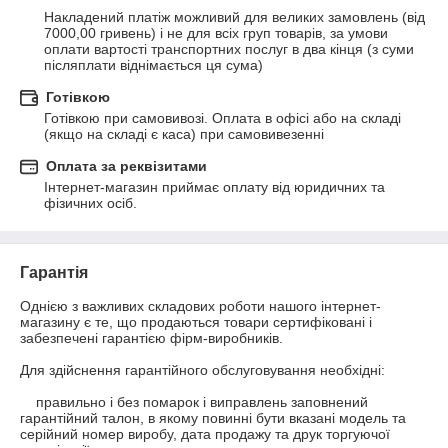
Накладений платіж можливий для великих замовлень (від 
7000,00 гривень) і не для всіх груп товарів, за умови 
оплати вартості транспортних послуг в два кінця (з суми 
післяплати віднімається ця сума)
Готівкою
Готівкою при самовивозі. Оплата в офісі або на складі 
(якщо на складі є каса) при самовивезенні
Оплата за реквізитами
Інтернет-магазин приймає оплату від юридичних та 
фізичних осіб.
Гарантія
Однією з важливих складових роботи нашого інтернет-
магазину є те, що продаються товари сертифіковані і 
забезпечені гарантією фірм-виробників.

Для здійснення гарантійного обслуговування необхідні:

    правильно і без помарок і виправлень заповнений 
гарантійний талон, в якому повинні бути вказані модель та 
серійний номер виробу, дата продажу та друк торгуючої 