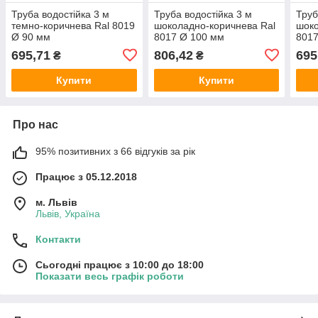
Труба водостійка 3 м
Труба водостійка 3 м
Труб
темно-коричнева Ral 8019
шоколадно-коричнева Ral
шоко
Ø 90 мм
8017 Ø 100 мм
8017
695,71
806,42
695
₴
₴
Купити
Купити
Про нас
95% позитивних з 66 відгуків за рік
Працює з 05.12.2018
м. Львів
Львів, Україна
Контакти
Сьогодні працює з 10:00 до 18:00
Показати весь графік роботи