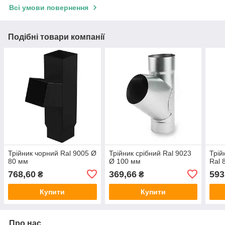
Всі умови повернення
Подібні товари компанії
Трійник чорний Ral 9005 Ø
Трійник срібний Ral 9023
Трій
80 мм
Ø 100 мм
Ral 
768,60
369,66
593
₴
₴
Купити
Купити
Про нас