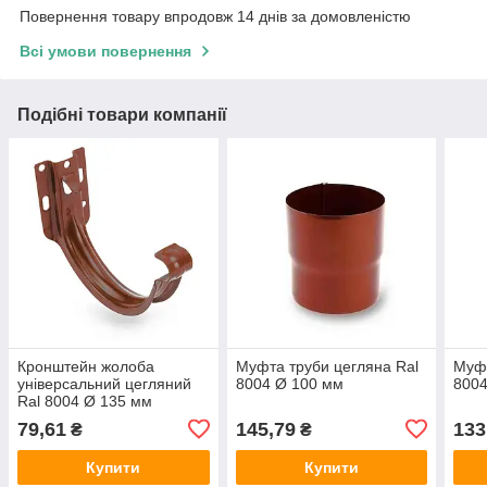
Повернення товару впродовж 14 днів за домовленістю
Всі умови повернення
Подібні товари компанії
Кронштейн жолоба
Муфта труби цегляна Ral
Муфт
універсальний цегляний
8004 Ø 100 мм
8004
Ral 8004 Ø 135 мм
79,61
145,79
133
₴
₴
Купити
Купити