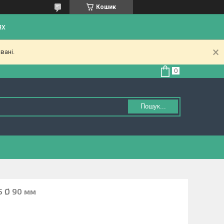
Кошик
ях
вані.
Пошук...
5 Ø 90 мм