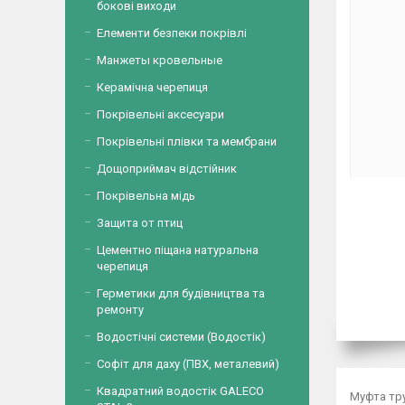
бокові виходи
Елементи безпеки покрівлі
Манжеты кровельные
Керамічна черепиця
Покрівельні аксесуари
Покрівельні плівки та мембрани
Дощоприймач відстійник
Покрівельна мідь
Защита от птиц
Цементно піщана натуральна
черепиця
Герметики для будівництва та
ремонту
Водостічні системи (Водостік)
Софіт для даху (ПВХ, металевий)
Квадратний водостік GALECO
Муфта тру