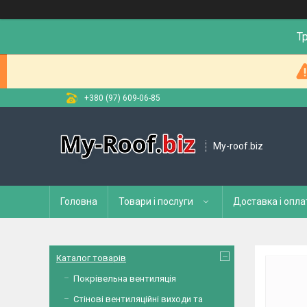
Т
+380 (97) 609-06-85
My-roof.biz
Головна
Товари і послуги
Доставка і опла
Каталог товарів
Покрівельна вентиляція
Стінові вентиляційні виходи та