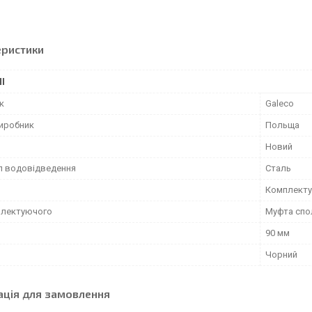
еристики
І
к
Galeco
виробник
Польща
Новий
л водовідведення
Сталь
Комплекту
плектуючого
Муфта спо
90 мм
Чорний
ація для замовлення