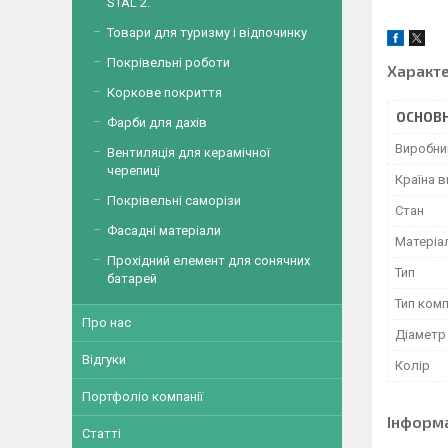
STAL 2.
Товари для туризму і відпочинку
Покрівельні роботи
Характ
Коркове покриття
ОСНОВН
Фарби для дахів
Виробни
Вентиляція для керамічної
черепиці
Країна 
Покрівельні саморізи
Стан
Фасадні матеріали
Матеріа
Прохідний елемент для сонячних
Тип
батарей
Тип ком
Про нас
Діаметр
Відгуки
Колір
Портфоліо компанії
Інформ
Статті