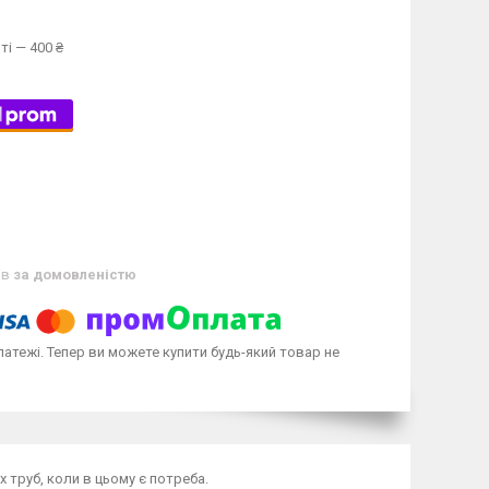
ті — 400 ₴
ів
за домовленістю
латежі. Тепер ви можете купити будь-який товар не
 труб, коли в цьому є потреба.