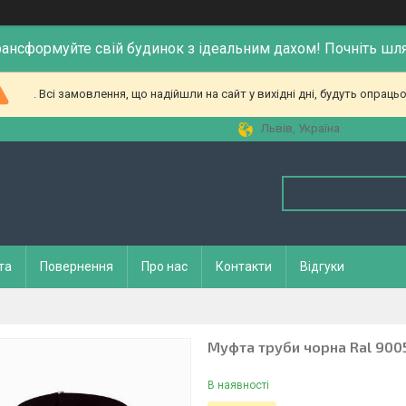
рансформуйте свій будинок з ідеальним дахом! Почніть шл
. Всі замовлення, що надійшли на сайт у вихідні дні, будуть опрацьо
Львів, Україна
та
Повернення
Про нас
Контакти
Відгуки
Муфта труби чорна Ral 900
В наявності