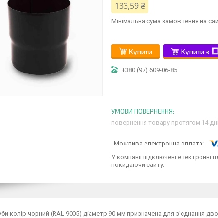
133,59 ₴
Мінімальна сума замовлення на сай
Купити
Купити з
+380 (97) 609-06-85
повернення товару протягом 14 дн
У компанії підключені електронні п
покидаючи сайту.
би колір чорний (RAL 9005) діаметр 90 мм призначена для з'єднання двох