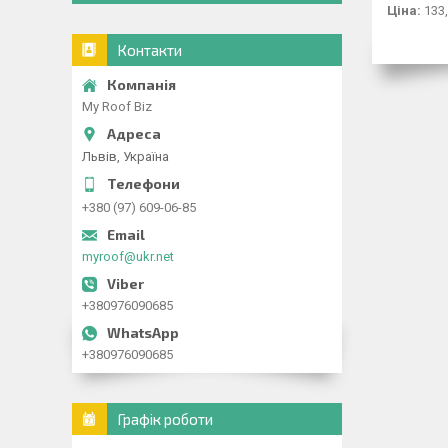
Ціна:
133,
Контакти
My Roof Biz
Львів, Україна
+380 (97) 609-06-85
myroof@ukr.net
+380976090685
+380976090685
Графік роботи