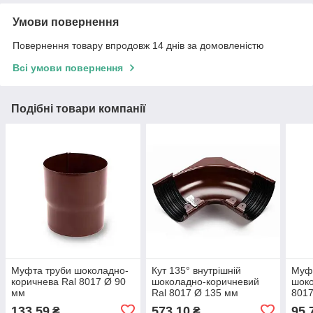
Умови повернення
Повернення товару впродовж 14 днів за домовленістю
Всі умови повернення
Подібні товари компанії
Муфта труби шоколадно-
Кут 135° внутрішній
Муф
коричнева Ral 8017 Ø 90
шоколадно-коричневий
шоко
мм
Ral 8017 Ø 135 мм
8017
133,59
573,10
95,
₴
₴