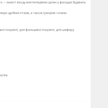
о — захист входу вентиляційних щілин у фасадах будівель
ію дрібних птахів, а також гризунів і комах.
вої покрівлі, для фальцевої покрівлі, для шиферу.
ицтва.