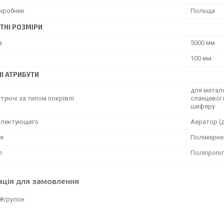
виробник
Польща
ТНІ РОЗМІРИ
а
5000 мм
100 мм
І АТРИБУТИ
для метало
туючі за типом покрівлі
сланцевої 
шиферу
плектующего
Аератор (
я
Полімерне
л
Поліпропі
ація для замовлення
 ₴/рулон