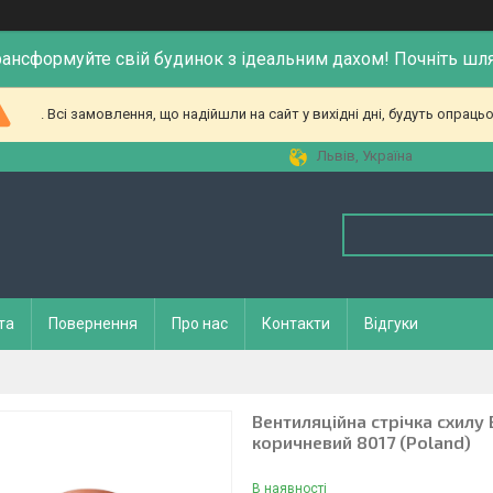
рансформуйте свій будинок з ідеальним дахом! Почніть шл
. Всі замовлення, що надійшли на сайт у вихідні дні, будуть опрацьо
Львів, Україна
та
Повернення
Про нас
Контакти
Відгуки
Вентиляційна стрічка схилу 
коричневий 8017 (Poland)
В наявності