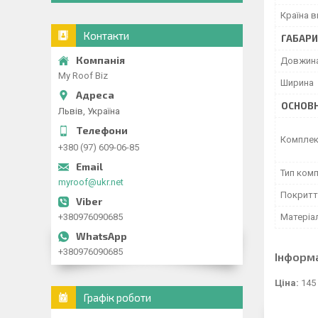
Країна 
Контакти
ГАБАРИ
Довжин
My Roof Biz
Ширина
ОСНОВН
Львів, Україна
Комплек
+380 (97) 609-06-85
Тип ком
myroof@ukr.net
Покритт
+380976090685
Матеріа
+380976090685
Інформ
Ціна:
145
Графік роботи