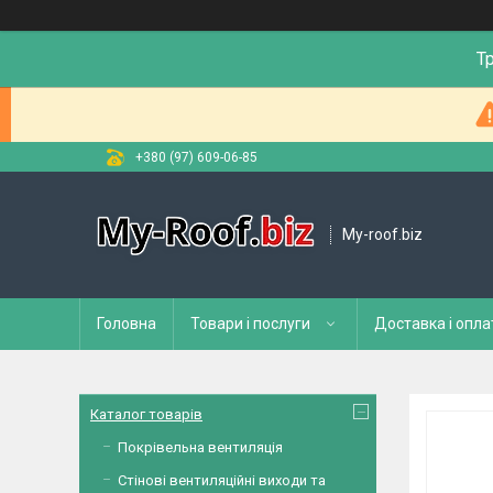
Т
+380 (97) 609-06-85
My-roof.biz
Головна
Товари і послуги
Доставка і опла
Каталог товарів
Покрівельна вентиляція
Стінові вентиляційні виходи та