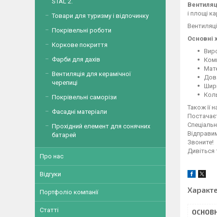
STAL 2.
Вентиляц
і площі ка
Товари для туризму і відпочинку
Вентиляці
Покрівельні роботи
Основні 
Коркове покриття
Вир
Фарби для дахів
Комп
Мате
Вентиляція для керамічної
Довж
черепиці
Шири
Коль
Покрівельні саморізи
Також її 
Фасадні матеріали
Постачаєт
Спеціальн
Прохідний елемент для сонячних
Відправим
батарей
Звоните!
Дивіться 
Про нас
Відгуки
Характ
Портфоліо компанії
Статті
ОСНОВН