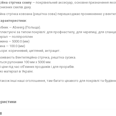
ійна стрічка схилу
— покрівельний аксесуар, основне призначення яког
рнизних схилів даху.
йна стрічка ковзана (решітка сова) перешкоджає проникненню у вентиляц
характеристики:
обник — Abwerg (Польща).
лектуючі за типом покрівлі: для профнастилу, для черепиці, для сланце
ріал — поліпропілен
ина — 5000.0 (мм)
на — 100.0 (мм)
ори: коричневий, цегляний, антрацит.
називають Вентиляційна стрічка, решітка сусика.
ься рулонами 100 мм х 5000 мм.
і ціни під час об'ємних продажів і для прорабів.
о матеріал в Україні.
також інші наші оголошення, там багато цікавого для покрівлі та будівн
еристики
І