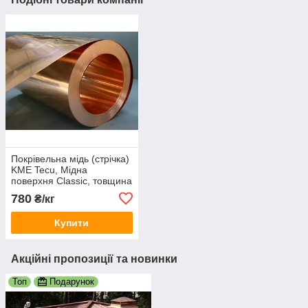
Покрівельна мідь (стрічка)
KME Tecu, Мідна
поверхня Classic, товщина
0,6 мм
780
₴/кг
Купити
Акційні пропозиції та новинки
Топ
Подарунок