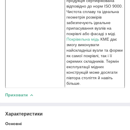
продукція сертифікована
відповідно до норм ISO 9000.
Чистота сплаву та ідеальна
геометрія розмірів
забезпечують ідеальне
припасування вузлів на
покрівлі або фасаді з міді.
Покрівельна мідь
KME дає
змогу виконувати
найскладніші вузли та форми
як самої покрівлі, так і її
окремих складників. Термін
експлуатації мідних
конструкцій може досягати
півтора століття й навіть
більше.
Приховати
Характеристики
Основні