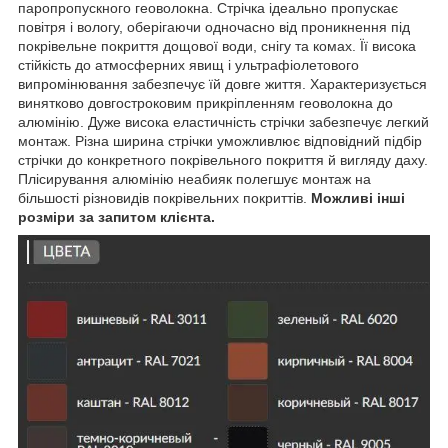
паропропускного геоволокна. Стрічка ідеально пропускає
повітря і вологу, оберігаючи одночасно від проникнення під
покрівельне покриття дощової води, снігу та комах. Її висока
стійкість до атмосферних явищ і ультрафіолетового
випромінювання забезпечує їй довге життя. Характеризується
винятково довгостроковим прикріпленням геоволокна до
алюмінію. Дуже висока еластичність стрічки забезпечує легкий
монтаж. Різна ширина стрічки уможливлює відповідний підбір
стрічки до конкретного покрівельного покриття й вигляду даху.
Плісирування алюмінію неабияк полегшує монтаж на
більшості різновидів покрівельних покриттів.
Можливі інші
розміри за запитом клієнта.