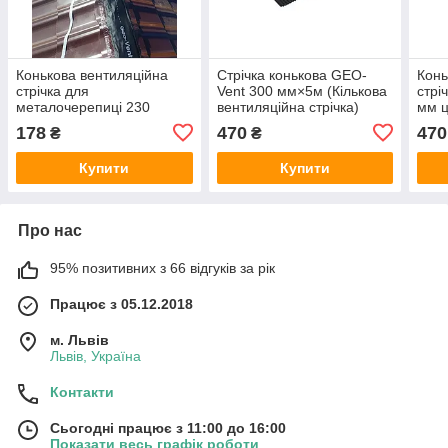
Конькова вентиляційна
Стрічка конькова GEO-
Конь
стрічка для
Vent 300 мм×5м (Кількова
стрі
металочерепиці 230
вентиляційна стрічка)
мм ц
мм×5м
кера
178
470
470
₴
₴
піск
Купити
Купити
Про нас
95% позитивних з 66 відгуків за рік
Працює з 05.12.2018
м. Львів
Львів, Україна
Контакти
Сьогодні працює з 11:00 до 16:00
Показати весь графік роботи