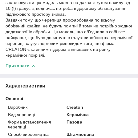
застосовувати цю модель можна на дахах із кутом нахилу від
10 (!) градусів, водночас потреба в дорогому облаштування
підліжкового простору зникає.
Завдяки тому, що черепиця профарбована по всьому
обрізаний крайки, не будуть помітні й тому не потрібно жодної
додаткової їх обробки. Ця модель, що об'єднала в собі все
найкраще, що було досягнуто в галузі виробництва керамічної
черепиці, слугує черговим різновидом того, що фірма
CREATON є істинним лідером в інноваціях на ринку
керамічної покрівлі.
Приховати
Характеристики
Основні
Виробник
Creaton
Вид черепиці
Керамічна
Форма встановлення
Пазова
черепиці
Спосіб виробництва
Штампована