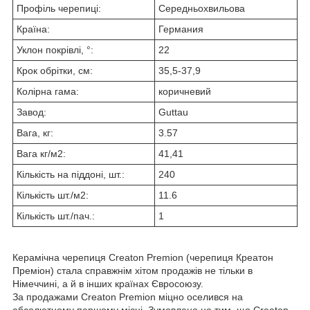
Профіль черепиці:
Середньохвильова
Країна:
Германия
Уклон покрівлі, °:
22
Крок обрітки, см:
35,5-37,9
Колірна гама:
коричневий
Завод:
Guttau
Вага, кг:
3.57
Вага кг/м2:
41,41
Кількість на піддоні, шт.:
240
Кількість шт./м2:
11.6
Кількість шт./пач.:
1
Керамічна черепиця Creaton Premion (черепиця Креатон
Преміон) стала справжнім хітом продажів не тільки в
Німеччині, а й в інших країнах Євросоюзу.
За продажами Creaton Premion міцно оселився на
абсолютному першому місці. Зумовлено це тим, що Creaton