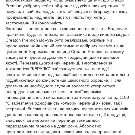
Premion увібрав у себе найкраще від усіх інших черепиць. У
результаті вийшла модель, яка об'єднує в собі красу, технічну
продуманість, надійність і довговічність, гнучкість у
застосуванні й економічність.
Загалом — неповторне співвідношення ціна/якість. Водночас
практично будь-які побажання Заказника щодо виробів моделі
Creaton Premion можуть бути реалізовані, оскільки ми
пропонуємо найширший асортимент добірних елементів до
цієї моделі. Керамічна черепиця Creaton Premion дає змогу
виконувати чудові за дизайном традиційні дахи найвищої
якості. Перевага цього виду черепиці, виготовленої за
технологією "КЕРАЛІС" забезпечується вже на стадії
підготовки сировини, під час якої високоякісна глина ретельно
подрібнюється до консистенції шамотного борошна. Після
досягнення необхідного ступеня вологості утворюється
однорідна глиняна маса якості "тонкої" кераміки.
Інноваційний спосіб випалювання за температури понад 1100
°C забезпечує однорідність кольору черепиці як зовні, так і
всередині. Висока стійкість до впливу несприятливих чинників
довкілля є характерною відмітною властивістю цієї продукції,
внаслідок чого керамічна черепиця залишиться
первозданною гарною на довгі роки. Абсолютно
приголомшливо виглядають показники водонепроникності: