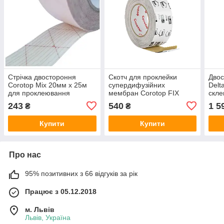
Стрічка двостороння
Скотч для проклейки
Двос
Corotop Mix 20мм х 25м
супердифузійних
Delt
для проклеювання
мембран Corotop FIX
скл
гідробар'єру склеювання
50mm x 25mb - Стрічка
(уні
243
540
1 5
₴
₴
супердифузійної
для Ремонту та З'єднання
стрі
мембрани
Купити
Купити
Про нас
95% позитивних з 66 відгуків за рік
Працює з 05.12.2018
м. Львів
Львів, Україна