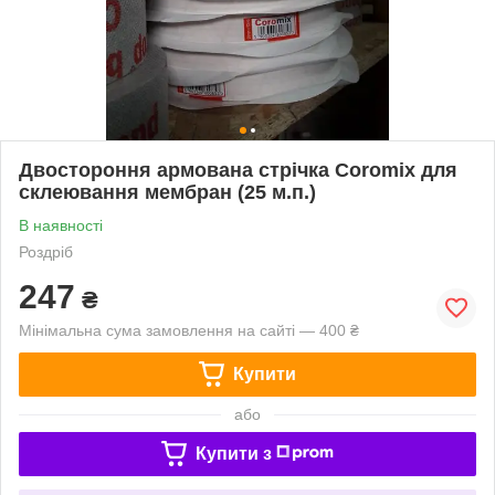
Двостороння армована стрічка Coromix для
склеювання мембран (25 м.п.)
В наявності
Роздріб
247
₴
Мінімальна сума замовлення на сайті — 400 ₴
Купити
або
Купити з