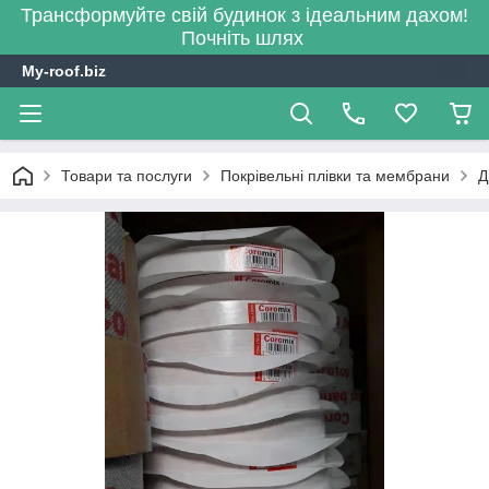
Трансформуйте свій будинок з ідеальним дахом!
Почніть шлях
My-roof.biz
Товари та послуги
Покрівельні плівки та мембрани
Д