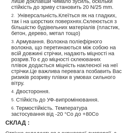
лише доклавши чимало зусиль, оскільки
стійкість до зриву становить 20 N/25 mm.
Універсальність.Клеїться як на гладких,
так і на шорстких поверхнях.Склеюється з
більшістю будівельних матеріалів (пластик,
бетон, дерево, метал тощо)
Армування. Волокна поліефірного
волокна, що перетинаються між собою на
всій довжині стрічки, надають міцності на
розрив.То є до міцності склеюваних
плівок додасться міцність наклеєної на неї
стрічки.Це важлива перевага позбавить Вас
ризиків розриву плівки в умовах сильного
вітру.
Двостороння.
Стійкість до УФ-випромінювання.
Термостійкість. Температура
застосування від -20 °C
о
до +80С
о
СКЛАД :