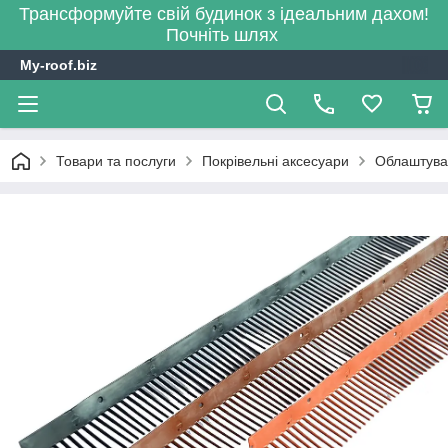
Трансформуйте свій будинок з ідеальним дахом!
Почніть шлях
My-roof.biz
Товари та послуги
Покрівельні аксесуари
Облаштува