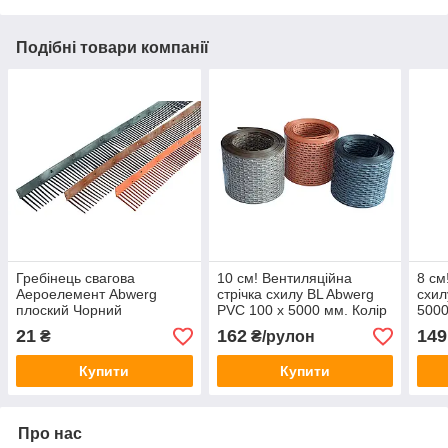
Подібні товари компанії
Гребінець свагова
10 см! Вентиляційна
8 см
Аероелемент Abwerg
стрічка схилу BL Abwerg
схил
плоский Чорний
PVC 100 х 5000 мм. Колір
5000
коричневий 8017 (Poland)
кори
21
162
149
₴
₴/рулон
Купити
Купити
Про нас