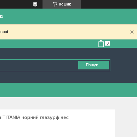
Кошик
ях
вані.
Пошук...
 TITANIA чорний глазурфінес