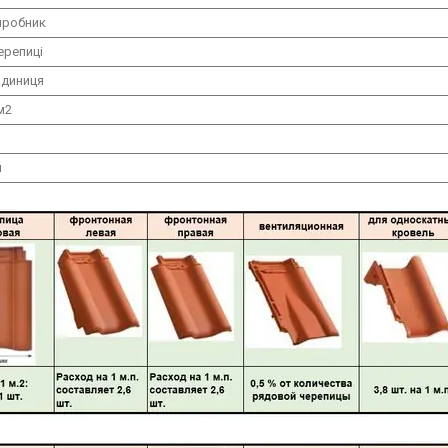
иробник
ерепиці
одиниця
м2
л