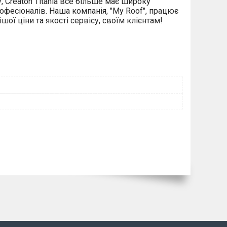
 Creaton Titania все більше має широку
офесіоналів. Наша компанія, "My Roof", працює
шої ціни та якості сервісу, своїм клієнтам!