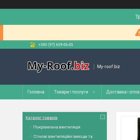
Т
+380 (97) 609-06-85
My-roof.biz
Головна
Товари і послуги
Доставка і опла
Каталог товарів
Покрівельна вентиляція
Стінові вентиляційні виходи та