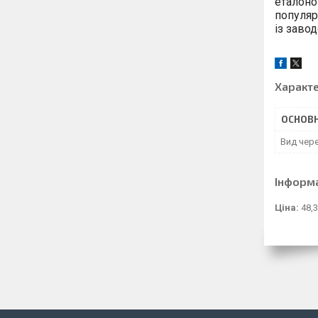
еталоно
популяр
із завод
Характ
ОСНОВН
Вид чере
Інформ
Ціна:
48,3