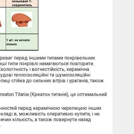
ереваг перед іншими типами покрівельних
інші типи покрівлі намагаються повторити.
кологічність і вогнестійкість, керамічна
чудові теплоізоляційні та шумоізоляційні
иці стійка до сильних вітрів і ураганів, також
eaton Titania (Креатон титанія), це оптимальний
мінностей перед керамічною черепицею інших
 складі в, можливість оперативно купити, і не
ричин кількість, а також повернути назад
.