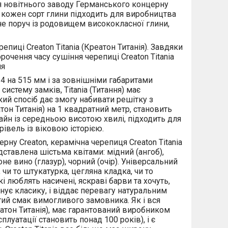
ція новітнього заводу Германського концерну
Не кожен сорт глини підходить для виробництва
не поруч із родовищем висококласної глини,
пиці Creaton Titania (Креатон Титанія). Завдяки
очення часу сушіння черепиці Creaton Titania
ля
324 на 515 мм і за зовнішніми габаритами
истему замків, Titania (Титання) має
акий спосіб дає змогу набивати решітку з
атон Титанія) на 1 квадратний метр, становить
изайн із середньою висотою хвилі, підходить для
рівель із віковою історією.
ерну Creaton, керамічна черепиця Creaton Titania
едставлена шістьма квітами: мідний (ангоб),
не вино (глазур), чорний (очір). Універсальний
 чи то штукатурка, цегляна кладка, чи то
 люблять насичені, яскраві барви та хочуть,
цінує класику, і віддає перевагу натуральним
гий смак вимогливого замовника. Як і вся
реатон Титанія), має гарантований виробником
плуатації становить понад 100 років), і є