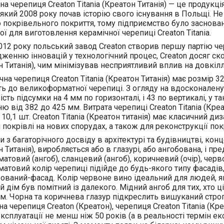
на черепиця Creaton Titania (Креатон Титанія) — це продук
, який 2008 року почав історію свого існування в Польщі. 
о покрівельного покриття, тому підприємство було заснова
ої для виготовлення керамічної черепиці Creaton Titania.
012 року польський завод Creaton створив першу партію чере
женню інновацій у технологічний процес, Creaton досяг скор
н Титанія), чим мінімізував несприятливий вплив на довкіл
ічна черепиця Creaton Titania (Креатон Титанія) має розмір 
ь до великоформатної черепиці. З огляду на вдосконалену с
сть підсумки на 4 мм по горизонталі, і 43 по вертикалі, у т
ню від 382 до 425 мм. Витрата черепиці Creaton Titania (Кре
 10,1 шт. Creaton Titania (Креатон титанія) має класичний д
 покрівлі на нових спорудах, а також для реконструкції пок
 з багаторічного досвіду в архітектурі та будівництві, конц
 Титанія), виробляється або в глазурі, або ангобована, і пр
атовий (ангоб), сланцевий (ангоб), коричневий (очір), черво
матовий колір черепиці підійде до будь-якого типу фасадів,
ований-фасад. Колір червоне вино ідеальний для людей, які
й дім був помітний із далекого. Мідний ангоб для тих, хто 
ам. Чорна та коричнева глазур підкреслить вишуканий стро
на черепиця Creaton (Креатон), черепиця Creaton Titania (К
ксплуатації не менш ніж 50 років (а в реальності термін екс