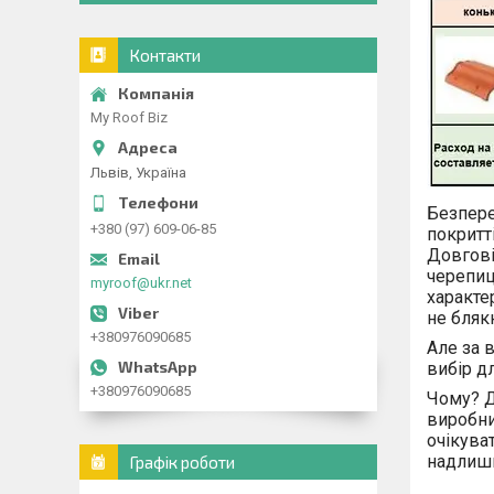
Контакти
My Roof Biz
Львів, Україна
Безпере
+380 (97) 609-06-85
покритт
Довговіч
черепиц
myroof@ukr.net
характер
не блякн
+380976090685
Але за 
вибір д
+380976090685
Чому? Д
виробник
очікува
надлишк
Графік роботи