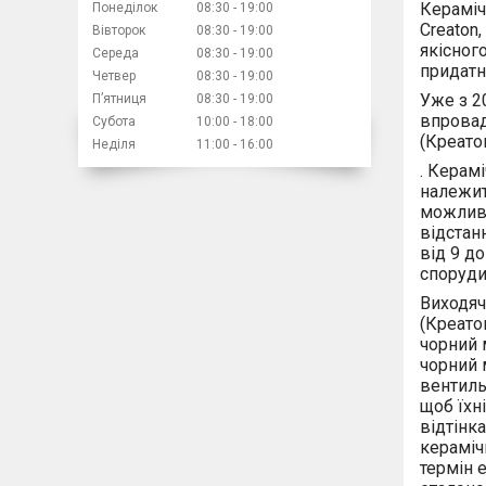
Кераміч
Понеділок
08:30
19:00
Creaton
Вівторок
08:30
19:00
якісног
Середа
08:30
19:00
придатн
Четвер
08:30
19:00
Уже з 2
Пʼятниця
08:30
19:00
впровад
Субота
10:00
18:00
(Креато
Неділя
11:00
16:00
. Керам
належит
можливі
відстан
від 9 до
споруди
Виходячи
(Креатон
чорний м
чорний 
вентиль
щоб їхні
відтінк
кераміч
термін е