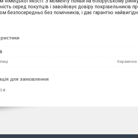
м німецької якості. З моменту появи на білоруському ринку,
ність серед покупців і завойовує довіру покрівельників пр
ом безпосередньо без помічників, і дає гарантію найвигідні
еристики
І
пиці
Керамічна
ація для замовлення
5 ₴