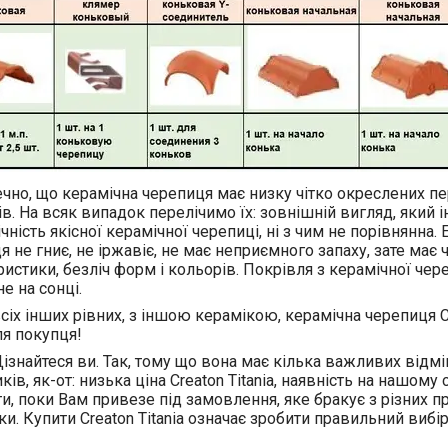
чно, що керамічна черепиця має низку чітко окреслених п
ів. На всяк випадок перелічимо їх: зовнішній вигляд, який 
ність якісної керамічної черепиці, ні з чим не порівнянна. Е
я не гниє, не іржавіє, не має неприємного запаху, зате має 
истики, безліч форм і кольорів. Покрівля з керамічної череп
е на сонці.
всіх інших рівних, з іншою керамікою, керамічна черепиця Cr
ля покупця!
ізнайтеся ви. Так, тому що вона має кілька важливих від
ів, як-от: низька ціна Creaton Titania, наявність на нашому
ти, поки Вам привезе під замовлення, яке бракує з різних п
и. Купити Creaton Titania означає зробити правильний вибір