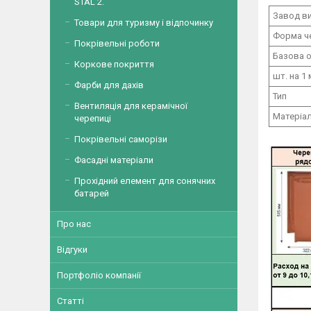
STAL 2.
Завод в
Товари для туризму і відпочинку
Форма ч
Покрівельні роботи
Базова 
Коркове покриття
шт. на 1 
Фарби для дахів
Тип
Вентиляція для керамічної
Матеріа
черепиці
Покрівельні саморізи
Фасадні матеріали
Прохідний елемент для сонячних
батарей
Про нас
Відгуки
Портфоліо компанії
Статті