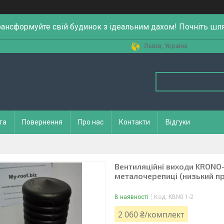
рансформуйте свій будинок з ідеальним дахом! Почніть шл
Львів, Україна
та
Повернення
Про нас
Контакти
Відгуки
Вентиляційні виходи KRONO
металочерепиці (низький п
В наявності
Код:
KBN0 1-2
2 060 ₴/комплект