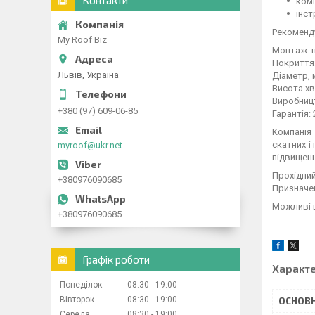
Контакти
ком
інст
Рекоменд
My Roof Biz
Монтаж: 
Покриття
Львів, Україна
Діаметр, 
Висота хв
Виробниц
+380 (97) 609-06-85
Гарантія: 
Компанія
скатних і
myroof@ukr.net
підвищенн
Прохідни
+380976090685
Призначен
Можливі в
+380976090685
Графік роботи
Характ
Понеділок
08:30
19:00
Вівторок
08:30
19:00
ОСНОВН
Середа
08:30
19:00