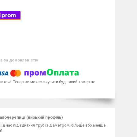
ів
за домовленістю
латежі. Тепер ви можете купити будь-який товар не
алочерепиці (низький профіль)
ід час під'єднання труб із діаметром, більше або менше
б.