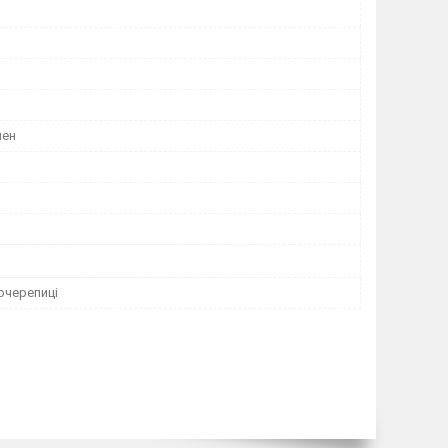
лен
очерепиці