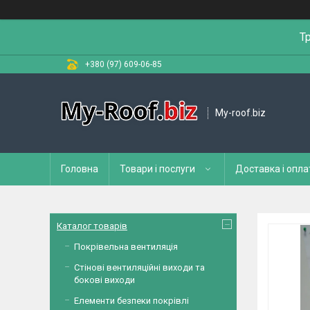
Т
+380 (97) 609-06-85
My-roof.biz
Головна
Товари і послуги
Доставка і опла
Каталог товарів
Покрівельна вентиляція
Стінові вентиляційні виходи та
бокові виходи
Елементи безпеки покрівлі