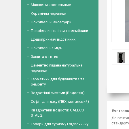
Манжеты кровельные
Керамічна черепиця
Покрівельні аксесуари
Покрівельні плівки та мембрани
Дощоприймач відстійник
Покрівельна мідь
Защита от птиц
Цементно піщана натуральна
черепиця
Герметики для будівництва та
ремонту
Водостічні системи (Водостік)
Софіт для даху (ПВХ, металевий)
Квадратний водостік GALECO
Вентиляц
STAL 2.
До вентил
стандартн
Товари для туризму і відпочинку