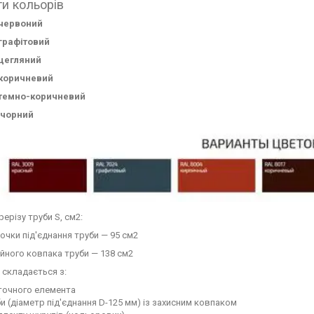
ти кольорів
 червоний
 графітовий
 цегляний
 коричневий
 темно-коричневий
 чорний
ерізу труби S, см2:
очки під'єднання труби — 95 см2
йного ковпака труби — 138 см2
 складається з:
точного елемента
и (діаметр під'єднання D-125 мм) із захисним ковпаком