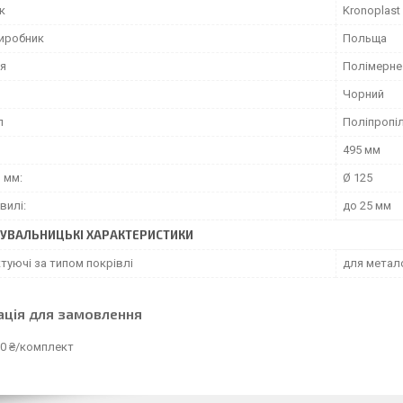
к
Kronoplast
виробник
Польща
я
Полімерне
Чорний
л
Поліпропі
495 мм
 мм:
Ø 125
вилі:
до 25 мм
УВАЛЬНИЦЬКІ ХАРАКТЕРИСТИКИ
туючі за типом покрівлі
для метал
ація для замовлення
60 ₴/комплект