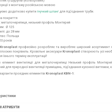
плекту шурупів (кольорових)
рукції з монтажу російською мовою
уємо додатково купити
гнучкий шланг
для під'єднання труби.
на покриття
: металочерепиця, низький профіль Монтерей
мм: Ø 125
илі: до 28 мм
тво: Польща
20 років
Kronoplast
професійно розробляє та виробляє широкий асортимент по
 плоских покрівель. Кровільні аксесуари
Kronoplast
створюють усі необх
я їхнього терміну експлуатації!
й елемент вентиляції для металочерепиці Низький профіль Монтерей
ий для природної вентиляції приміщень, під'єднання кухонної витяжки, ка
аріанти прохідних елементів
Kronoplast KBN-1
:
еристики
І АТРИБУТИ