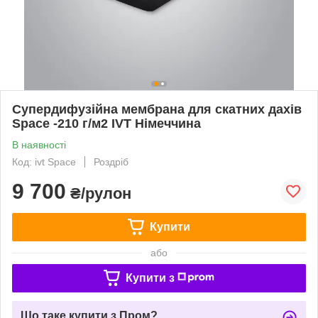
Супердифузійна мембрана для скатних дахів
Space -210 г/м2 IVT Німеччина
В наявності
Код: ivt Space
Роздріб
9 700
₴/рулон
Купити
або
Купити з
Що таке купити з Пром?