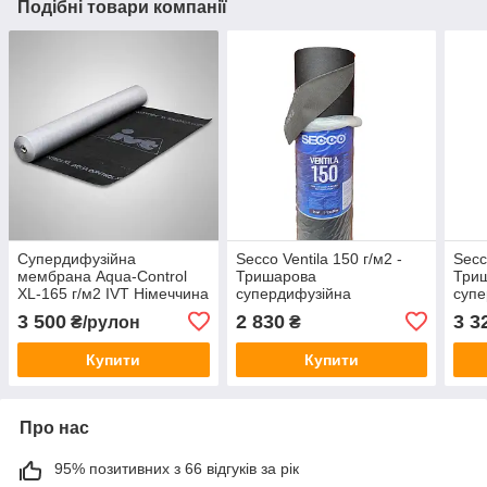
Подібні товари компанії
Супердифузійна
Secco Ventila 150 г/м2 -
Secc
мембрана Aqua-Control
Тришарова
Три
XL-165 г/м2 IVT Німеччина
супердифузійна
супе
мембрана краще Strotex,
мемб
3 500
2 830
3 3
₴/рулон
₴
Marma, Eurovent, 75м2,
Marm
Польща
Пол
Купити
Купити
Про нас
95% позитивних з 66 відгуків за рік