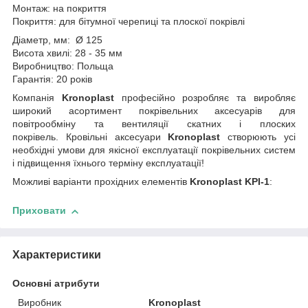
Монтаж: на покриття
Покриття:
для бітумної черепиці та плоскої покрівлі
Діаметр, мм: Ø 125
Висота хвилі: 28 - 35 мм
Виробництво: Польща
Гарантія: 20 років
Компанія
Kronoplast
професійно розробляє та виробляє
широкий асортимент покрівельних аксесуарів для
повітрообміну та вентиляції скатних і плоских
покрівель. Кровільні аксесуари
Kronoplast
створюють усі
необхідні умови для якісної експлуатації покрівельних систем
і підвищення їхнього терміну експлуатації!
Можливі варіанти прохідних елементів
Kronoplast KPI-1
:
Приховати
Характеристики
Основні атрибути
Виробник
Kronoplast