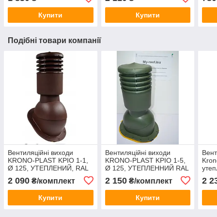
металочерепиці
(низький профіль)
Купити
Купити
Подібні товари компанії
Вентиляційні виходи
Вентиляційні виходи
Вент
KRONO-PLAST KPIO 1-1,
KRONO-PLAST KPIO 1-5,
Kron
Ø 125, УТЕПЛЕНИЙ, RAL
Ø 125, УТЕПЛЕННИЙ RAL
утеп
8017 коричневий для
6020 Зелений для
фаль
2 090
2 150
2 2
₴/комплект
₴/комплект
бітумної черепиці
бітумної черепиці
покр
Купити
Купити