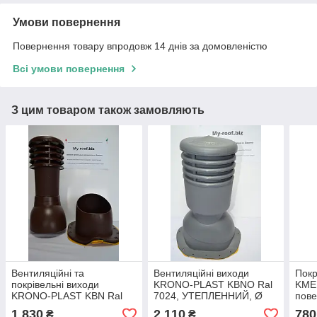
Умови повернення
Повернення товару впродовж 14 днів за домовленістю
Всі умови повернення
З цим товаром також замовляють
Вентиляційні та
Вентиляційні виходи
Покр
покрівельні виходи
KRONO-PLAST KBNO Ral
KME 
KRONO-PLAST KBN Ral
7024, УТЕПЛЕННИЙ, Ø
пове
8017 Ø 125 для
125, для металочерепиці
0,6 
1 830
2 110
780
₴
₴