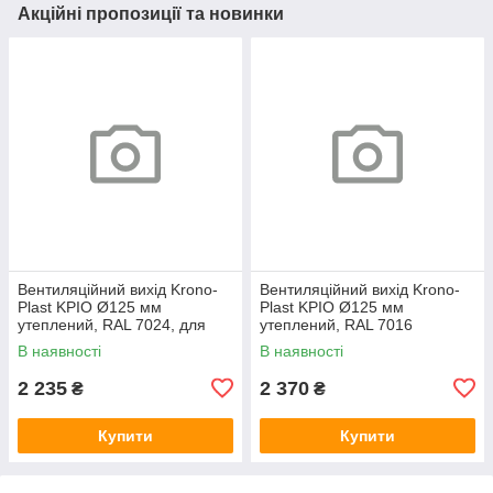
Акційні пропозиції та новинки
Вентиляційний вихід Krono-
Вентиляційний вихід Krono-
Plast KPIO Ø125 мм
Plast KPIO Ø125 мм
утеплений, RAL 7024, для
утеплений, RAL 7016
фальцевої та готової покрівлі
антрацит, для фальцевої та
В наявності
В наявності
готової покрівлі
2 235
2 370
₴
₴
Купити
Купити