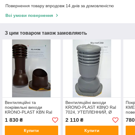
Повернення товару впродовж 14 днів за домовленістю
Всі умови повернення
З цим товаром також замовляють
Вентиляційні та
Вентиляційні виходи
Покр
покрівельні виходи
KRONO-PLAST KBNO Ral
KME 
KRONO-PLAST KBN Ral
7024, УТЕПЛЕННИЙ, Ø
пове
8017 Ø 125 для
125, для металочерепиці
0,6 
1 830
2 110
780
₴
₴
металочерепиці
(низький профіль)
Купити
Купити