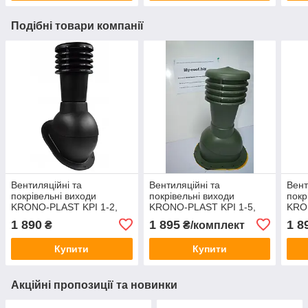
Подібні товари компанії
Вентиляційні та
Вентиляційні та
Вент
покрівельні виходи
покрівельні виходи
покр
KRONO-PLAST KPI 1-2,
KRONO-PLAST KPI 1-5,
KRO
Ø125, RAL 9005 чорний
Ø125, RAL 6020 Зелений
3009
1 890
1 895
1 8
₴
₴/комплект
для бітумної черепиці
для бітумної черепиці
мета
проф
Купити
Купити
Акційні пропозиції та новинки