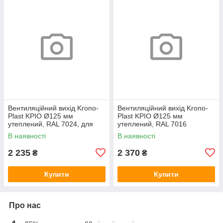
Вентиляційний вихід Krono-
Вентиляційний вихід Krono-
Plast KPIO Ø125 мм
Plast KPIO Ø125 мм
утеплений, RAL 7024, для
утеплений, RAL 7016
фальцевої та готової покрівлі
антрацит, для фальцевої та
В наявності
В наявності
готової покрівлі
2 235
2 370
₴
₴
Купити
Купити
Про нас