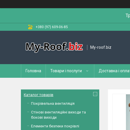
Т
+380 (97) 609-06-85
My-roof.biz
Головна
Товари і послуги
Доставка і опла
Каталог товарів
Покрівельна вентиляція
Стінові вентиляційні виходи та
бокові виходи
Елементи безпеки покрівлі