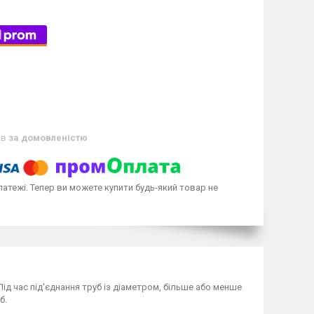
ів
за домовленістю
латежі. Тепер ви можете купити будь-який товар не
ід час під'єднання труб із діаметром, більше або менше
б.