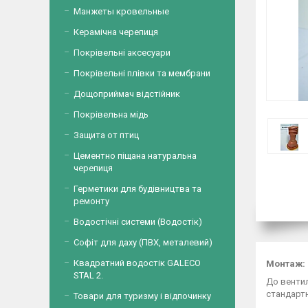
Манжеты кровельные
Керамічна черепиця
Покрівельні аксесуари
Покрівельні плівки та мембрани
Дощоприймач відстійник
Покрівельна мідь
Защита от птиц
Цементно піщана натуральна
черепиця
Герметики для будівництва та
ремонту
Водостічні системи (Водостік)
Софіт для даху (ПВХ, металевий)
Квадратний водостік GALECO
Монтаж:
STAL 2.
До вентил
стандартн
Товари для туризму і відпочинку