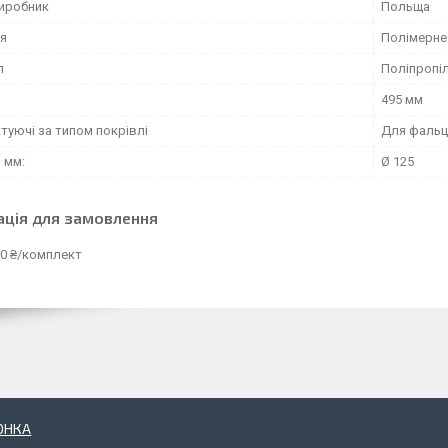
виробник
Польща
я
Полімерне
л
Поліпропі
495 мм
туючі за типом покрівлі
Для фальц
 мм:
Ø 125
ація для замовлення
90 ₴/комплект
ОНКА