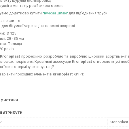
плекту шурупів (кольорових)
рукції з монтажу російською мовою
уємо додатково купити
гнучкий шланг
для під'єднання труби.
на покриття
:
для бітумної черепиці та плоскої покрівлі
мм: Ø 125
лі: 28 - 35 мм
тво: Польща
20 років
Kronoplast
професійно розробляє та виробляє широкий асортимент по
 плоских покрівель. Кровільні аксесуари
Kronoplast
створюють усі необх
я їхнього терміну експлуатації!
аріанти прохідних елементів
Kronoplast KPI-1
:
еристики
І АТРИБУТИ
к
Kronoplast