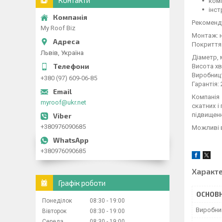
Контакти
ком
інст
Рекоменд
My Roof Biz
Монтаж: 
Покриття
Львів, Україна
Діаметр, 
Висота хви
Виробниц
+380 (97) 609-06-85
Гарантія: 
Компанія
myroof@ukr.net
скатних і
підвищенн
+380976090685
Можливі в
+380976090685
Характ
Графік роботи
ОСНОВН
Понеділок
08:30
19:00
Виробни
Вівторок
08:30
19:00
Середа
08:30
19:00