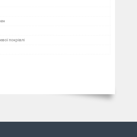
лен
евої покрівлі