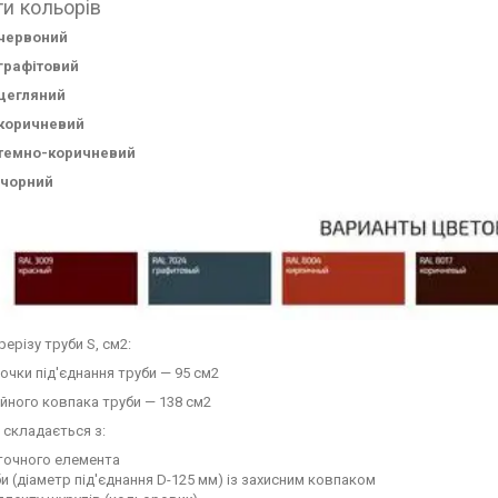
ти кольорів
 червоний
 графітовий
 цегляний
 коричневий
 темно-коричневий
 чорний
ерізу труби S, см2:
очки під'єднання труби — 95 см2
йного ковпака труби — 138 см2
 складається з:
точного елемента
и (діаметр під'єднання D-125 мм) із захисним ковпаком