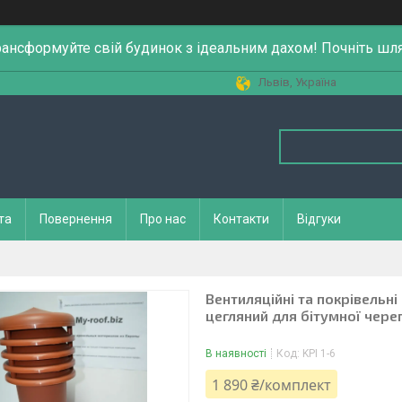
рансформуйте свій будинок з ідеальним дахом! Почніть шл
Львів, Україна
та
Повернення
Про нас
Контакти
Відгуки
Вентиляційні та покрівельні
цегляний для бітумної чере
В наявності
Код:
KPI 1-6
1 890 ₴/комплект