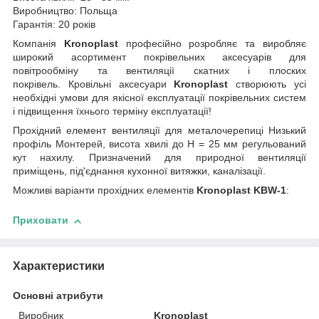
Виробництво: Польща
Гарантія: 20 років
Компанія
Kronoplast
професійно розробляє та виробляє
широкий асортимент покрівельних аксесуарів для
повітрообміну та вентиляції скатних і плоских
покрівель. Кровільні аксесуари
Kronoplast
створюють усі
необхідні умови для якісної експлуатації покрівельних систем
і підвищення їхнього терміну експлуатації!
Прохідний елемент вентиляції для металочерепиці Низький
профіль Монтерей, висота хвилі до Н = 25 мм регульований
кут нахилу. Призначений для природної вентиляції
приміщень, під'єднання кухонної витяжки, каналізації.
Можливі варіанти прохідних елементів
Kronoplast KBW-1
:
Приховати
Характеристики
Основні атрибути
Виробник
Kronoplast