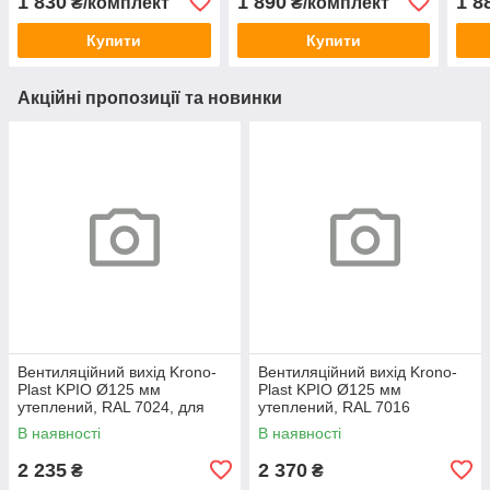
1 830
1 890
1 8
₴/комплект
₴/комплект
профіль)
профіль)
проф
Купити
Купити
Акційні пропозиції та новинки
Вентиляційний вихід Krono-
Вентиляційний вихід Krono-
Plast KPIO Ø125 мм
Plast KPIO Ø125 мм
утеплений, RAL 7024, для
утеплений, RAL 7016
фальцевої та готової покрівлі
антрацит, для фальцевої та
В наявності
В наявності
готової покрівлі
2 235
2 370
₴
₴