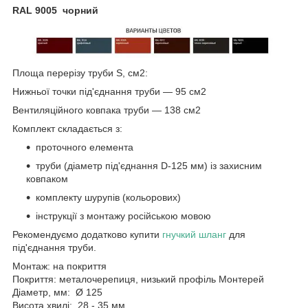
RAL 9005 чорний
Площа перерізу труби S, см2:
Нижньої точки під'єднання труби — 95 см2
Вентиляційного ковпака труби — 138 см2
Комплект складається з:
проточного елемента
труби (діаметр під'єднання D-125 мм) із захисним
ковпаком
комплекту шурупів (кольорових)
інструкції з монтажу російською мовою
Рекомендуємо додатково купити
гнучкий шланг
для
під'єднання труби.
Монтаж: на покриття
Покриття: металочерепиця, низький профіль Монтерей
Діаметр, мм: Ø 125
Висота хвилі: 28 - 35 мм