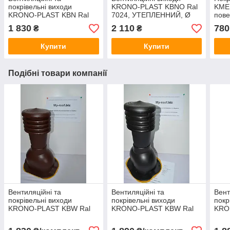
покрівельні виходи
KRONO-PLAST KBNO Ral
KME 
KRONO-PLAST KBN Ral
7024, УТЕПЛЕННИЙ, Ø
пове
8017 Ø 125 для
125, для металочерепиці
0,6 
1 830
2 110
780
₴
₴
металочерепиці
(низький профіль)
Купити
Купити
Подібні товари компанії
Вентиляційні та
Вентиляційні та
Вент
покрівельні виходи
покрівельні виходи
покр
KRONO-PLAST KBW Ral
KRONO-PLAST KBW Ral
KRO
8017 Ø 125 для
9005 Ø 125 для
7024
металочерепиці (високий
металочерепиці (високий
мета