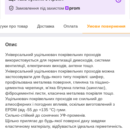
Замовлення під захистом
дгуки про товар
Доставка
Оплата
Умови повернення
Опис
Універсальний ущільнювач покрівельних проходів
використовується для герметизації димоходів, системи
вентиляції, електричних виходів, антени тощо.
Універсальний ущільнювач покрівельних проходів можна
застосовувати для будь-якого типу покрівлі: шифер,
профільована металева поверхня, глиняна та піщано-
цементна черепиця, м'яка бітумна плитка (шинглас),
фіброцементні листи, класична металева покрівля тощо.
Ущільнювач покрівельних проходів не схильний до
атмосферних і погодних впливів, оскільки виготовлений з
EPDM (від -55 до +135 °C) гуми.
Сильно-стійкий до сонячних УФ-променів.
Щільно прилягає до будь-якої поверхні даху завдяки
еластичному матеріалу, відбувається ідеальна герметичність.