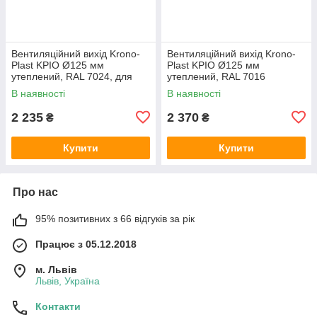
Вентиляційний вихід Krono-
Вентиляційний вихід Krono-
Plast KPIO Ø125 мм
Plast KPIO Ø125 мм
утеплений, RAL 7024, для
утеплений, RAL 7016
фальцевої та готової покрівлі
антрацит, для фальцевої та
В наявності
В наявності
готової покрівлі
2 235
2 370
₴
₴
Купити
Купити
Про нас
95% позитивних з 66 відгуків за рік
Працює з 05.12.2018
м. Львів
Львів, Україна
Контакти