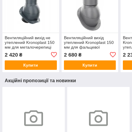
Вентиляційний вихід не
Вентиляційний вихід
Вент
утеплений Kronoplast 150
утеплений Kronoplast 150
Kron
мм для металочерепиці
мм для фальцевої
утеп
(підбір і колір в
покрівлі (підбір і колір в
фаль
2 420
2 680
2 2
₴
₴
асортименті)
асортименті)
покр
Купити
Купити
Акційні пропозиції та новинки