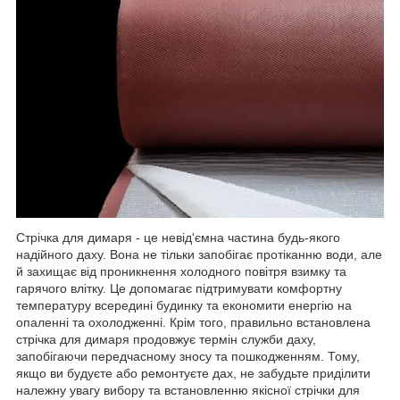
Стрічка для димаря - це невід'ємна частина будь-якого
надійного даху. Вона не тільки запобігає протіканню води, але
й захищає від проникнення холодного повітря взимку та
гарячого влітку. Це допомагає підтримувати комфортну
температуру всередині будинку та економити енергію на
опаленні та охолодженні. Крім того, правильно встановлена
стрічка для димаря продовжує термін служби даху,
запобігаючи передчасному зносу та пошкодженням. Тому,
якщо ви будуєте або ремонтуєте дах, не забудьте приділити
належну увагу вибору та встановленню якісної стрічки для