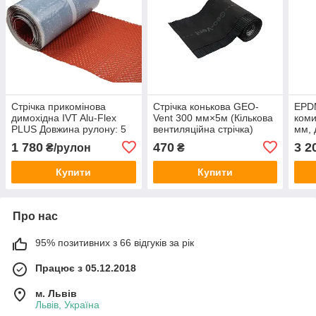
Стрічка прикомінова
Стрічка конькова GEO-
EPDM
димохідна IVT Alu-Flex
Vent 300 мм×5м (Кількова
коми
PLUS Довжина рулону: 5
вентиляційна стрічка)
мм, 
м
кори
1 780
470
3 2
₴/рулон
₴
Купити
Купити
Про нас
95% позитивних з 66 відгуків за рік
Працює з 05.12.2018
м. Львів
Львів, Україна