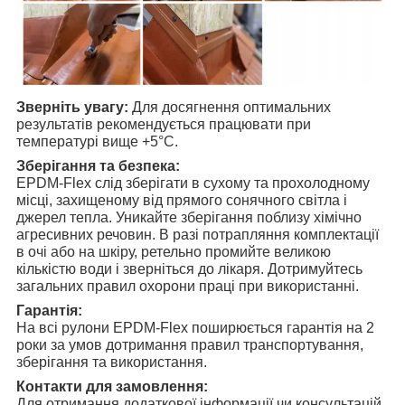
Зверніть увагу:
Для досягнення оптимальних
результатів рекомендується працювати при
температурі вище +5°C.
Зберігання та безпека:
EPDM-Flex слід зберігати в сухому та прохолодному
місці, захищеному від прямого сонячного світла і
джерел тепла. Уникайте зберігання поблизу хімічно
агресивних речовин. В разі потрапляння комплектації
в очі або на шкіру, ретельно промийте великою
кількістю води і зверніться до лікаря. Дотримуйтесь
загальних правил охорони праці при використанні.
Гарантія:
На всі рулони EPDM-Flex поширюється гарантія на 2
роки за умов дотримання правил транспортування,
зберігання та використання.
Контакти для замовлення:
Для отримання додаткової інформації чи консультацій,