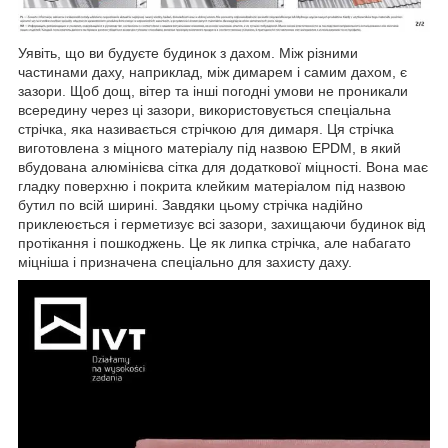
Уявіть, що ви будуєте будинок з дахом. Між різними
частинами даху, наприклад, між димарем і самим дахом, є
зазори. Щоб дощ, вітер та інші погодні умови не проникали
всередину через ці зазори, використовується спеціальна
стрічка, яка називається стрічкою для димаря. Ця стрічка
виготовлена з міцного матеріалу під назвою EPDM, в який
вбудована алюмінієва сітка для додаткової міцності. Вона має
гладку поверхню і покрита клейким матеріалом під назвою
бутил по всій ширині. Завдяки цьому стрічка надійно
приклеюється і герметизує всі зазори, захищаючи будинок від
протікання і пошкоджень. Це як липка стрічка, але набагато
міцніша і призначена спеціально для захисту даху.