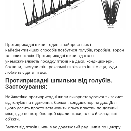
Протиприсадні шипи - один з найпростіших і
найефективніших способів позбутися голубів, горобців, ворон
та інших птахів. Протиприсадні шипи від птахів
унеможливлюють посадку птахів на дахи, кондиціонери,
балкони, виступи стін, рекламні вивіски та інші місця, куди
люблять сідати птахи.
Протиприсадні шпильки від голубів.
Застосування:
Найчастіше протиприсадні шипи використовуються як захист
від голубів на підвіконня, балкон, кондиціонер чи дах. Для
цього досить просто встановити кілька пластин по довжині
місця, де не потрібно щоб сідали птахи, але є й складніші
об'єкти.
Захист від птахів шипи має додатковий рад шипів по центру