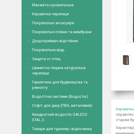
Манжеты кровельные
Керамічна черепиця
Покрівельні аксесуари
Покрівельні плівки та мембрани
Дощоприймач відстійник
Покрівельна мідь
Защита от птиц
Цементно піщана натуральна
черепиця
Герметики для будівництва та
ремонту
Водостічні системи (Водостік)
Софіт для даху (ПВХ, металевий)
Керамічна
справляє 
Квадратний водостік GALECO
старим б
STAL 2.
Характер
Товари для туризму і відпочинку