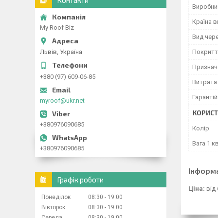
Контакти
Виробни
Країна 
My Roof Biz
Вид чере
Львів, Україна
Покритт
Признач
+380 (97) 609-06-85
Витрата
Гарантій
myroof@ukr.net
КОРИСТ
+380976090685
Колір
Вага 1 кв
+380976090685
Інформ
Графік роботи
Ціна:
від 
Понеділок
08:30
19:00
Вівторок
08:30
19:00
Середа
08:30
19:00