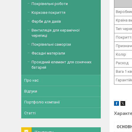
Покрівельні роботи
Виробн
Коркове покриття
Країна в
Фарби для дахів
Тип чере
Вентиляція для керамічної
черепиці
Покрит
Покрівельні саморізи
Признач
Фасадні матеріали
Колір
Прохідний елемент для сонячних
Расход
батарей
Вага 1 кв
Гарантій
Про нас
Відгуки
Портфоліо компанії
Характ
Статті
ОСНОВН