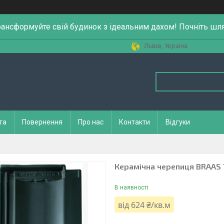
рансформуйте свій будинок з ідеальним дахом! Почніть шл
Львів, Україна
та
Повернення
Про нас
Контакти
Відгуки
Керамічна черепиця BRAAS 
В наявності
від
624 ₴/кв.м