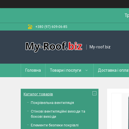
Т
+380 (97) 609-06-85
My-roof.biz
Головна
Товари і послуги
Доставка і опла
Каталог товарів
Покрівельна вентиляція
Стінові вентиляційні виходи та
бокові виходи
Елементи безпеки покрівлі