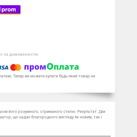
ів
за домовленістю
латежі. Тепер ви можете купити будь-який товар не
дком його розумного, стриманого стилю. Результат: Дім
атор, що надає благородного вигляду як новим, так і