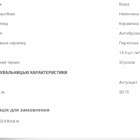
к
Braas
виробник
Німеччина
пиці
Керамічна
я
Ангобіров
ення черепиці
Пересічна
14.5 шт./м²
ний термін
30 років
УВАЛЬНИЦЬКІ ХАРАКТЕРИСТИКИ
Антрацит
.м.
50.75
ація для замовлення
624 ₴/кв.м