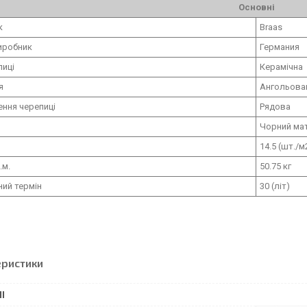
Основні
ик
Braas
иробник
Германия
пиці
Керамічна
тя
Ангольова
ення черепиці
Рядова
Чорний ма
14.5 (шт./м
.м.
50.75 кг
ний термін
30 (літ)
еристики
І