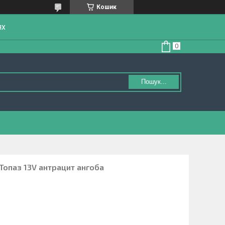
Кошик
ях
Пошук...
Топаз 13V антрацит ангоба