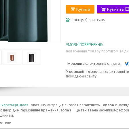
Купити
Купити з
+380 (97) 609-06-85
повернення товару протягом 14 дн
У компанії підключені електронні п
покидаючи сайту.
 черепиця Braas
Топаз 13V антрацит ангоба Елегантність
Топаза
є наслі
однорідне, гармонійне враження.
Топаз
— це так звана черепиця-реформ
удинкам.
истики