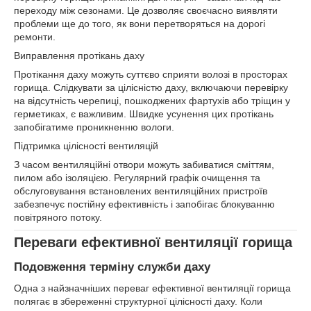
переходу між сезонами. Це дозволяє своєчасно виявляти
проблеми ще до того, як вони перетворяться на дорогі
ремонти.
Виправлення протікань даху
Протікання даху можуть суттєво сприяти волозі в просторах
горища. Слідкувати за цілісністю даху, включаючи перевірку
на відсутність черепиці, пошкоджених фартухів або тріщин у
герметиках, є важливим. Швидке усунення цих протікань
запобігатиме проникненню вологи.
Підтримка цілісності вентиляцій
З часом вентиляційні отвори можуть забиватися сміттям,
пилом або ізоляцією. Регулярний графік очищення та
обслуговування встановлених вентиляційних пристроїв
забезпечує постійну ефективність і запобігає блокуванню
повітряного потоку.
Переваги ефективної вентиляції горища
Подовження терміну служби даху
Одна з найзначніших переваг ефективної вентиляції горища
полягає в збереженні структурної цілісності даху. Коли