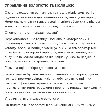
Управління вологістю та ізоляцією
Окрім покращення вентиляції, контроль рівнів вологості в
будинку є важливим для зменшення конденсації на горищі.
Належна ізоляція та герметизація повітря обмежують підйом
теплого повітря та вологи в горище. Ось кілька стратегій:
Оновлення та оптимізація ізоляції
Переконайтеся, що горище ізольоване матеріалами з
рекомендованими R-значеннями для вашого конкретного
клімату. Хороша ізоляція зменшує різницю температур між
внутрішнім простором і горищем, тим самим зменшуючи
силу, що викликає конденсацію. Однак уникайте надмірної
ізоляції, яка може затримувати вологу.
Герметизація повітря для ефективності
Герметизуйте будь-які щілини, тріщини або отвори в підлозі
горища, навколо світильників та поблизу вентиляційних
отворів. Ефективна герметизація повітря запобігає
проникненню теплого, вологого повітря в горище, захищаючи
ізоляцію та зменшуючи навантаження вологи.
Управління внутрішньою вологістю
Підтримка рівнів вологості в приміщенні між 30% та 50% є