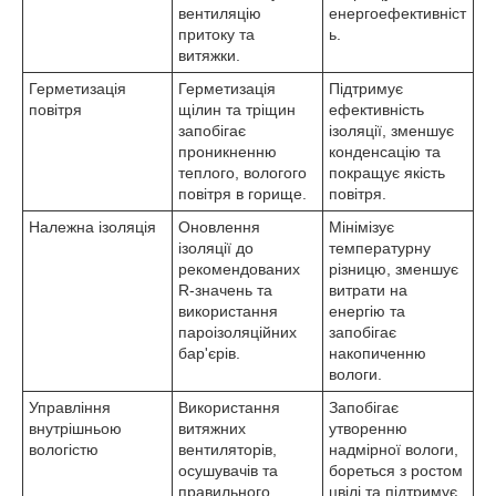
вентиляцію
енергоефективніст
притоку та
ь.
витяжки.
Герметизація
Герметизація
Підтримує
повітря
щілин та тріщин
ефективність
запобігає
ізоляції, зменшує
проникненню
конденсацію та
теплого, вологого
покращує якість
повітря в горище.
повітря.
Належна ізоляція
Оновлення
Мінімізує
ізоляції до
температурну
рекомендованих
різницю, зменшує
R-значень та
витрати на
використання
енергію та
пароізоляційних
запобігає
бар'єрів.
накопиченню
вологи.
Управління
Використання
Запобігає
внутрішньою
витяжних
утворенню
вологістю
вентиляторів,
надмірної вологи,
осушувачів та
бореться з ростом
правильного
цвілі та підтримує