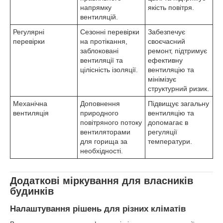
напрямку
якість повітря.
вентиляцій.
Регулярні
Сезонні перевірки
Забезпечує
перевірки
на протікання,
своєчасний
заблоковані
ремонт, підтримує
вентиляції та
ефективну
цілісність ізоляції.
вентиляцію та
мінімізує
структурний ризик.
Механічна
Доповнення
Підвищує загальну
вентиляція
природного
вентиляцію та
повітряного потоку
допомагає в
вентиляторами
регуляції
для горища за
температури.
необхідності.
Додаткові міркування для власників
будинків
Налаштування рішень для різних кліматів