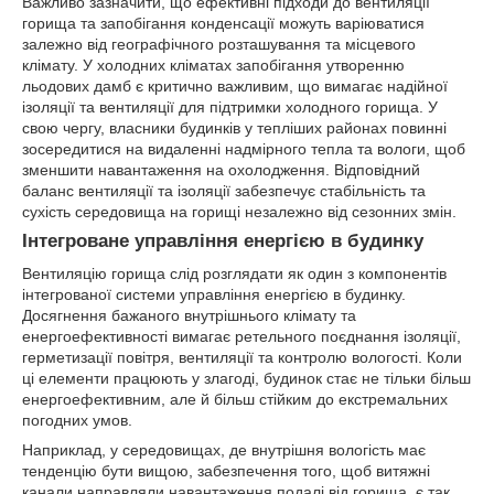
Важливо зазначити, що ефективні підходи до вентиляції
горища та запобігання конденсації можуть варіюватися
залежно від географічного розташування та місцевого
клімату. У холодних кліматах запобігання утворенню
льодових дамб є критично важливим, що вимагає надійної
ізоляції та вентиляції для підтримки холодного горища. У
свою чергу, власники будинків у тепліших районах повинні
зосередитися на видаленні надмірного тепла та вологи, щоб
зменшити навантаження на охолодження. Відповідний
баланс вентиляції та ізоляції забезпечує стабільність та
сухість середовища на горищі незалежно від сезонних змін.
Інтегроване управління енергією в будинку
Вентиляцію горища слід розглядати як один з компонентів
інтегрованої системи управління енергією в будинку.
Досягнення бажаного внутрішнього клімату та
енергоефективності вимагає ретельного поєднання ізоляції,
герметизації повітря, вентиляції та контролю вологості. Коли
ці елементи працюють у злагоді, будинок стає не тільки більш
енергоефективним, але й більш стійким до екстремальних
погодних умов.
Наприклад, у середовищах, де внутрішня вологість має
тенденцію бути вищою, забезпечення того, щоб витяжні
канали направляли навантаження подалі від горища, є так