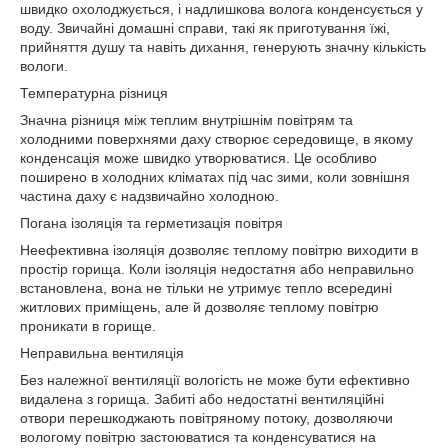
швидко охолоджується, і надлишкова волога конденсується у
воду. Звичайні домашні справи, такі як приготування їжі,
прийняття душу та навіть дихання, генерують значну кількість
вологи.
Температурна різниця
Значна різниця між теплим внутрішнім повітрям та
холодними поверхнями даху створює середовище, в якому
конденсація може швидко утворюватися. Це особливо
поширено в холодних кліматах під час зими, коли зовнішня
частина даху є надзвичайно холодною.
Погана ізоляція та герметизація повітря
Неефективна ізоляція дозволяє теплому повітрю виходити в
простір горища. Коли ізоляція недостатня або неправильно
встановлена, вона не тільки не утримує тепло всередині
житлових приміщень, але й дозволяє теплому повітрю
проникати в горище.
Неправильна вентиляція
Без належної вентиляції вологість не може бути ефективно
видалена з горища. Забиті або недостатні вентиляційні
отвори перешкоджають повітряному потоку, дозволяючи
вологому повітрю застоюватися та конденсуватися на