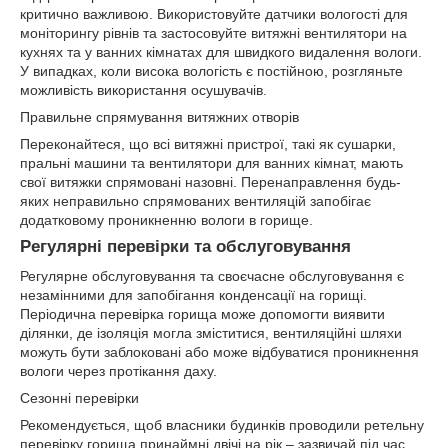
критично важливою. Використовуйте датчики вологості для
моніторингу рівнів та застосовуйте витяжні вентилятори на
кухнях та у ванних кімнатах для швидкого видалення вологи.
У випадках, коли висока вологість є постійною, розгляньте
можливість використання осушувачів.
Правильне спрямування витяжних отворів
Переконайтеся, що всі витяжні пристрої, такі як сушарки,
пральні машини та вентилятори для ванних кімнат, мають
свої витяжки спрямовані назовні. Перенаправлення будь-
яких неправильно спрямованих вентиляцій запобігає
додатковому проникненню вологи в горище.
Регулярні перевірки та обслуговування
Регулярне обслуговування та своєчасне обслуговування є
незамінними для запобігання конденсації на горищі.
Періодична перевірка горища може допомогти виявити
ділянки, де ізоляція могла зміститися, вентиляційні шляхи
можуть бути заблоковані або може відбуватися проникнення
вологи через протікання даху.
Сезонні перевірки
Рекомендується, щоб власники будинків проводили ретельну
перевірку горища принаймні двічі на рік – зазвичай під час