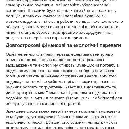
само критично важливим, як і наявність збалансованої
вентиляції. Власники будинків повинні зайняти проактивну
позицію, плануючи комплексні перевірки будинку, які
включають детальний огляд роботи горища. Таке комплексне
обслуговування може виявити потенційні проблеми до того,
як вони стануть серйозними, зрештою заощаджуючи на
рахунках за енергію та витратах на ремонт.
Довгострокові фінансові та екологічні переваги
Окрім негайних фізичних переваг, ефективна вентиляція
горища перетворюється на довгострокові фінансові
заощадження та екологічну стійкість. Зменшуючи потребу в
надмірному опаленні та охолодженні, добре вентильовані
горища сприяють зниженню споживання енергії. Крім того,
подовжуючи термін служби матеріалів покриття, власники
будинків роблять обґрунтовані інвестиції в довговічність та
ринкову вартість своєї власності. Ці переваги підкреслюють
подвійне призначення вентиляції горища як необхідності для
обслуговування та екологічної стратегії.
Зменшене споживання енергії знижує загальний вуглецевий
слід будинку, узгоджуючи з більш широкими ініціативами з
екологічної стійкості. Більше того, будинки, які підтримують
оптимальну вентиляцію та ізоляцію, часто кваліфікуються