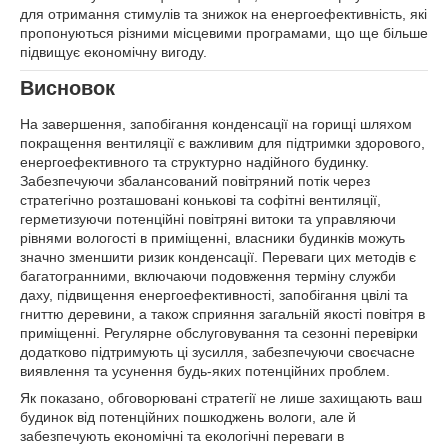
для отримання стимулів та знижок на енергоефективність, які
пропонуються різними місцевими програмами, що ще більше
підвищує економічну вигоду.
Висновок
На завершення, запобігання конденсації на горищі шляхом
покращення вентиляції є важливим для підтримки здорового,
енергоефективного та структурно надійного будинку.
Забезпечуючи збалансований повітряний потік через
стратегічно розташовані конькові та софітні вентиляції,
герметизуючи потенційні повітряні витоки та управляючи
рівнями вологості в приміщенні, власники будинків можуть
значно зменшити ризик конденсації. Переваги цих методів є
багатогранними, включаючи подовження терміну служби
даху, підвищення енергоефективності, запобігання цвілі та
гниттю деревини, а також сприяння загальній якості повітря в
приміщенні. Регулярне обслуговування та сезонні перевірки
додатково підтримують ці зусилля, забезпечуючи своєчасне
виявлення та усунення будь-яких потенційних проблем.
Як показано, обговорювані стратегії не лише захищають ваш
будинок від потенційних пошкоджень вологи, але й
забезпечують економічні та екологічні переваги в