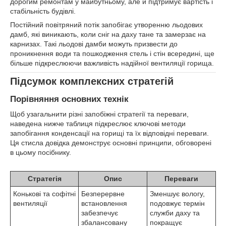
дорогим ремонтам у майбутньому, але й підтримує вартість і
стабільність будівлі.
Постійний повітряний потік запобігає утворенню льодових
дамб, які виникають, коли сніг на даху тане та замерзає на
карнизах. Такі льодові дамби можуть призвести до
проникнення води та пошкодження стель і стін всередині, ще
більше підкреслюючи важливість надійної вентиляції горища.
Підсумок комплексних стратегій
Порівняння основних технік
Щоб узагальнити різні запобіжні стратегії та переваги,
наведена нижче таблиця підкреслює ключові методи
запобігання конденсації на горищі та їх відповідні переваги.
Ця стисла довідка демонструє основні принципи, обговорені
в цьому посібнику.
Стратегія
Опис
Переваги
Конькові та софітні
Безперервне
Зменшує вологу,
вентиляції
встановлення
подовжує термін
забезпечує
служби даху та
збалансовану
покращує