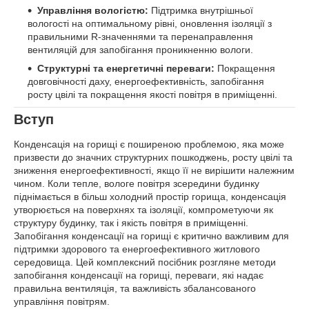
Управління вологістю:
Підтримка внутрішньої
вологості на оптимальному рівні, оновлення ізоляції з
правильними R-значеннями та перенаправлення
вентиляцій для запобігання проникненню вологи.
Структурні та енергетичні переваги:
Покращення
довговічності даху, енергоефективність, запобігання
росту цвілі та покращення якості повітря в приміщенні.
Вступ
Конденсація на горищі є поширеною проблемою, яка може
призвести до значних структурних пошкоджень, росту цвілі та
зниження енергоефективності, якщо її не вирішити належним
чином. Коли тепле, вологе повітря зсередини будинку
піднімається в більш холодний простір горища, конденсація
утворюється на поверхнях та ізоляції, компрометуючи як
структуру будинку, так і якість повітря в приміщенні.
Запобігання конденсації на горищі є критично важливим для
підтримки здорового та енергоефективного житлового
середовища. Цей комплексний посібник розгляне методи
запобігання конденсації на горищі, переваги, які надає
правильна вентиляція, та важливість збалансованого
управління повітрям.