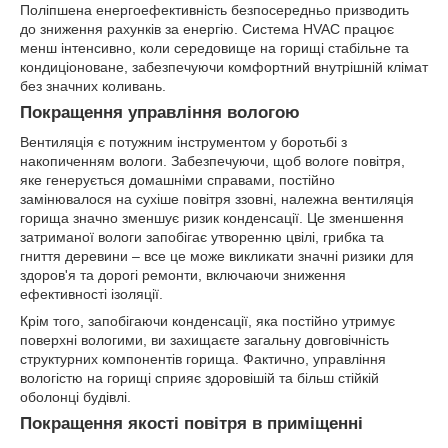
Поліпшена енергоефективність безпосередньо призводить
до зниження рахунків за енергію. Система HVAC працює
менш інтенсивно, коли середовище на горищі стабільне та
кондиціоноване, забезпечуючи комфортний внутрішній клімат
без значних коливань.
Покращення управління вологою
Вентиляція є потужним інструментом у боротьбі з
накопиченням вологи. Забезпечуючи, щоб вологе повітря,
яке генерується домашніми справами, постійно
замінювалося на сухіше повітря ззовні, належна вентиляція
горища значно зменшує ризик конденсації. Це зменшення
затриманої вологи запобігає утворенню цвілі, грибка та
гниття деревини – все це може викликати значні ризики для
здоров'я та дорогі ремонти, включаючи зниження
ефективності ізоляції.
Крім того, запобігаючи конденсації, яка постійно утримує
поверхні вологими, ви захищаєте загальну довговічність
структурних компонентів горища. Фактично, управління
вологістю на горищі сприяє здоровішій та більш стійкій
оболонці будівлі.
Покращення якості повітря в приміщенні