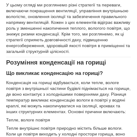
У цьому огляді ми розглянемо різні стратегії та переваги,
включаючи покращення вентиляції, управління внутрішньою
вологістю, оновлення ізоляції та забезпечення правильного
напрямку вентиляцій. Кожен з цих елементів відіграє важливу
роль у зменшенні накопичення теплого, вологого повітря, що
знижує ризики конденсації. Крім того, ми розглянемо, як ці
стратегії сприяють довговічності даху, підвищенню
енергозбереження, здоровішій якості повітря в приміщенні та
загальній структурній цілісності.
Розуміння конденсації на горищі
Що викликає конденсацію на горищі?
Конденсація на горищі відбувається, коли тепле, вологе
повітря з внутрішньої частини будівлі піднімається на горище,
де воно контактує з холоднішими поверхнями даху. Різниця
температур викликає конденсацію вологи в повітрі у водяні
краплі, які можуть накопичуватися на ізоляції, кроквах та
інших структурних елементах. Основні причини включають:
Тепле, вологе повітря
Тепле внутрішнє повітря природно містить більше вологи.
Коли це повітря виходить у холодні простори горища, воно