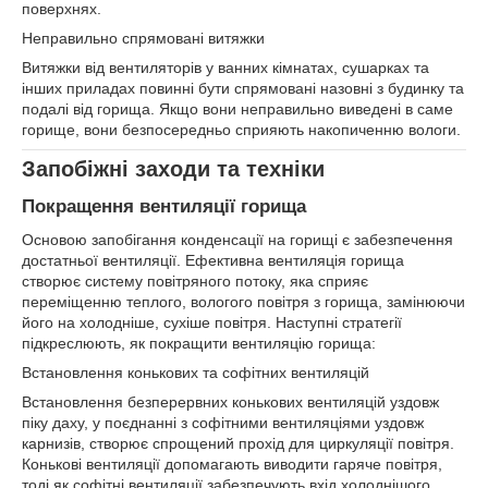
поверхнях.
Неправильно спрямовані витяжки
Витяжки від вентиляторів у ванних кімнатах, сушарках та
інших приладах повинні бути спрямовані назовні з будинку та
подалі від горища. Якщо вони неправильно виведені в саме
горище, вони безпосередньо сприяють накопиченню вологи.
Запобіжні заходи та техніки
Покращення вентиляції горища
Основою запобігання конденсації на горищі є забезпечення
достатньої вентиляції. Ефективна вентиляція горища
створює систему повітряного потоку, яка сприяє
переміщенню теплого, вологого повітря з горища, замінюючи
його на холодніше, сухіше повітря. Наступні стратегії
підкреслюють, як покращити вентиляцію горища:
Встановлення конькових та софітних вентиляцій
Встановлення безперервних конькових вентиляцій уздовж
піку даху, у поєднанні з софітними вентиляціями уздовж
карнизів, створює спрощений прохід для циркуляції повітря.
Конькові вентиляції допомагають виводити гаряче повітря,
тоді як софітні вентиляції забезпечують вхід холоднішого