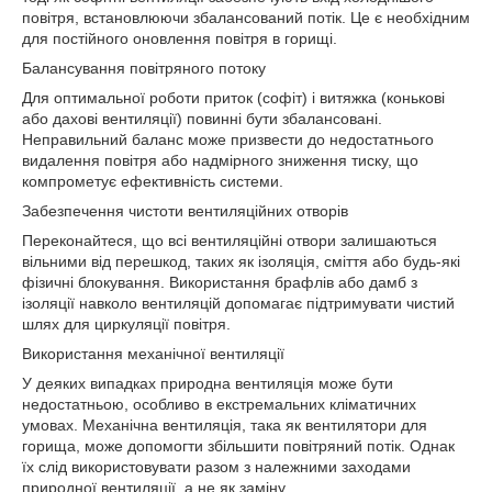
повітря, встановлюючи збалансований потік. Це є необхідним
для постійного оновлення повітря в горищі.
Балансування повітряного потоку
Для оптимальної роботи приток (софіт) і витяжка (конькові
або дахові вентиляції) повинні бути збалансовані.
Неправильний баланс може призвести до недостатнього
видалення повітря або надмірного зниження тиску, що
компрометує ефективність системи.
Забезпечення чистоти вентиляційних отворів
Переконайтеся, що всі вентиляційні отвори залишаються
вільними від перешкод, таких як ізоляція, сміття або будь-які
фізичні блокування. Використання брафлів або дамб з
ізоляції навколо вентиляцій допомагає підтримувати чистий
шлях для циркуляції повітря.
Використання механічної вентиляції
У деяких випадках природна вентиляція може бути
недостатньою, особливо в екстремальних кліматичних
умовах. Механічна вентиляція, така як вентилятори для
горища, може допомогти збільшити повітряний потік. Однак
їх слід використовувати разом з належними заходами
природної вентиляції, а не як заміну.