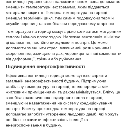
вентиляція управляється належним чином, вона допомагає
зменшити температурні екстремуми, яким піддаються
матеріали покриття. Помірна температура на горищі
зменшує термічний цикл, тим самим подовжуючи термін
служби черепиці та запобігаючи передчасному старінню.
Температури на горищі можуть різко коливатися між денним
теплом і нічною прохолодою. Належна вентиляція мінімізує
ці коливання, постійно циркулюючи повітря. Це може
допомогти зменшити стрес, викликаний розширенням і
скороченням, захищаючи дах, черепицю та інші компоненти
від деформації, тріщин або руйнування.
Підвищення енергоефективності
Ефективна вентиляція горища може суттєво сприяти
загальній енергоефективності будинку. Підтримуючи
стабільну температуру на горищі, теплопередача між
житловими приміщеннями та дахом мінімізується. Влітку це
запобігає накопиченню надмірного тепла в горищі,
зменшуючи навантаження на систему кондиціонування
повітря. Взимку прохолодна температура на горищі
допомагає запобігти утворенню льодових дамб, які можуть
ще більше знизити ефективність ізоляції та
енергоспоживання в будинку.