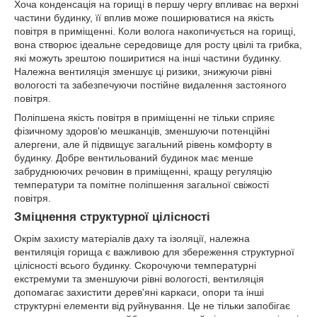
Хоча конденсація на горищі в першу чергу впливає на верхні
частини будинку, її вплив може поширюватися на якість
повітря в приміщенні. Коли волога накопичується на горищі,
вона створює ідеальне середовище для росту цвілі та грибка,
які можуть зрештою поширитися на інші частини будинку.
Належна вентиляція зменшує ці ризики, знижуючи рівні
вологості та забезпечуючи постійне видалення застояного
повітря.
Поліпшена якість повітря в приміщенні не тільки сприяє
фізичному здоров'ю мешканців, зменшуючи потенційні
алергени, але й підвищує загальний рівень комфорту в
будинку. Добре вентильований будинок має менше
забруднюючих речовин в приміщенні, кращу регуляцію
температури та помітне поліпшення загальної свіжості
повітря.
Зміцнення структурної цілісності
Окрім захисту матеріалів даху та ізоляції, належна
вентиляція горища є важливою для збереження структурної
цілісності всього будинку. Скорочуючи температурні
екстремуми та зменшуючи рівні вологості, вентиляція
допомагає захистити дерев'яні каркаси, опори та інші
структурні елементи від руйнування. Це не тільки запобігає